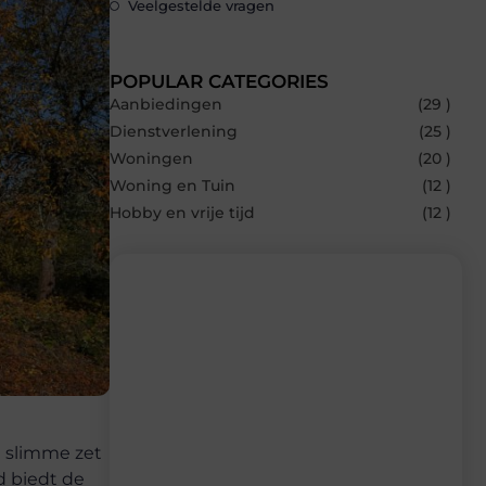
Veelgestelde vragen
POPULAR CATEGORIES
Aanbiedingen
(29 )
Dienstverlening
(25 )
Woningen
(20 )
Woning en Tuin
(12 )
Hobby en vrije tijd
(12 )
Recente berichten
Laat je inspireren door de nieuwste
artikelen van Bocaboca.be – dagelijks
verse content, boordevol ideeën, tips en
n slimme zet
inzichten.
d biedt de