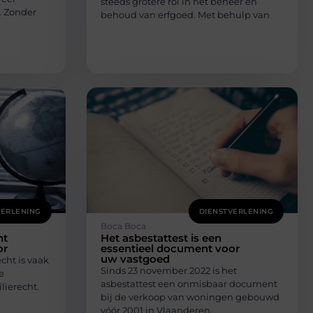
steeds grotere rol in het beheer en
. Zonder
behoud van erfgoed. Met behulp van
VERLENING
DIENSTVERLENING
Boca Boca
ht
Het asbestattest is een
or
essentieel document voor
uw vastgoed
cht is vaak
Sinds 23 november 2022 is het
e
asbestattest een onmisbaar document
lierecht.
bij de verkoop van woningen gebouwd
vóór 2001 in Vlaanderen.