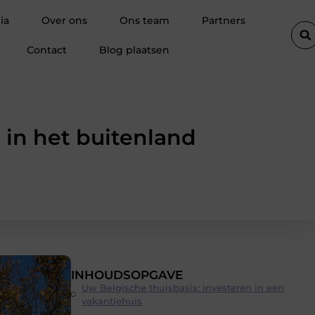
gelegd
Besparen op je reis begint bij slim boeken
Trendy v
ia
Over ons
Ons team
Partners
Contact
Blog plaatsen
 in het buitenland
INHOUDSOPGAVE
Uw Belgische thuisbasis: investeren in een
vakantiehuis