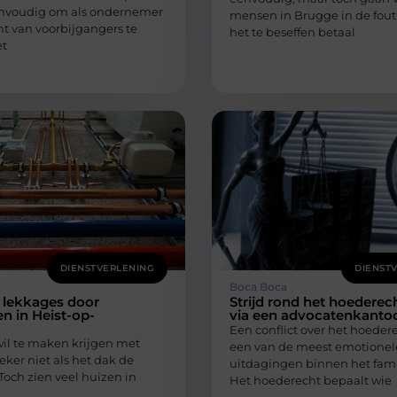
envoudig om als ondernemer
mensen in Brugge in de fout
t van voorbijgangers te
het te beseffen betaal
et
DIENSTVERLENING
DIENST
Boca Boca
lekkages door
Strijd rond het hoederec
n in Heist-op-
via een advocatenkanto
Een conflict over het hoedere
l te maken krijgen met
een van de meest emotionel
eker niet als het dak de
uitdagingen binnen het fami
 Toch zien veel huizen in
Het hoederecht bepaalt wie