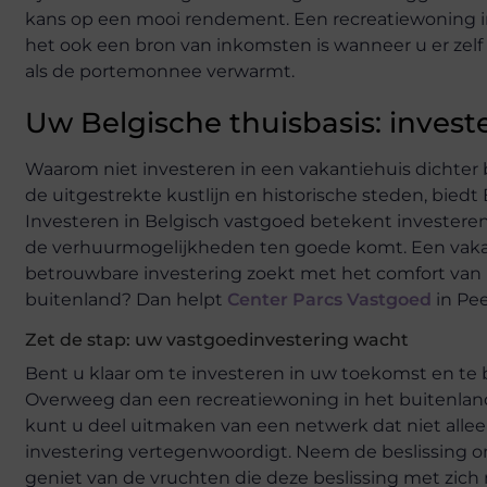
kans op een mooi rendement. Een recreatiewoning in d
het ook een bron van inkomsten is wanneer u er zelf 
als de portemonnee verwarmt.
Uw Belgische thuisbasis: invest
Waarom niet investeren in een vakantiehuis dichter b
de uitgestrekte kustlijn en historische steden, bied
Investeren in Belgisch vastgoed betekent investeren in
de verhuurmogelijkheden ten goede komt. Een vakan
betrouwbare investering zoekt met het comfort van na
buitenland? Dan helpt
Center Parcs Vastgoed
in Pee
Zet de stap: uw vastgoedinvestering wacht
Bent u klaar om te investeren in uw toekomst en te 
Overweeg dan een recreatiewoning in het buitenlan
kunt u deel uitmaken van een netwerk dat niet alleen
investering vertegenwoordigt. Neem de beslissing om
geniet van de vruchten die deze beslissing met zi