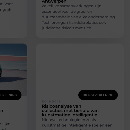
Antwerpen
t. Voor
Zakelijke samenwerkingen zijn
angrijk
essentieel voor de groei en
duurzaamheid van elke onderneming.
Toch brengen handelsrelaties ook
juridische risico’s met zich
VERLENING
DIENSTVERLENING
Boca Boca
Risicoanalyse van
an
collecties met behulp van
kunstmatige intelligentie
Nieuwe technologieën zoals
lijkt
kunstmatige intelligentie spelen een
veel