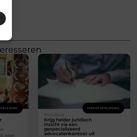
teresseren
VERLENING
DIENSTVERLENING
Boca Boca
r
Krijg helder juridisch
inzicht via een
gespecialiseerd
en
advocatenkantoor uit
d, waar