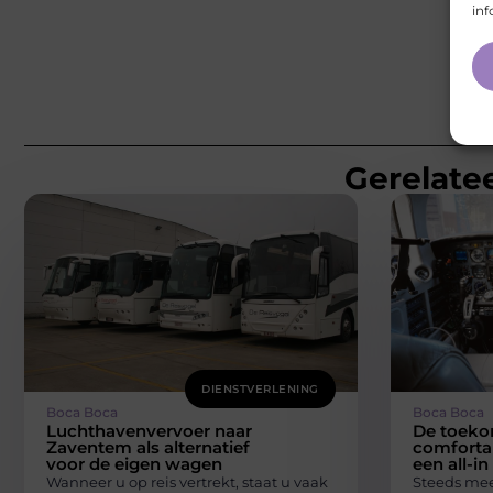
inf
Gerelatee
DIENSTVERLENING
Boca Boca
Boca Boca
Luchthavenvervoer naar
De toeko
Zaventem als alternatief
comforta
voor de eigen wagen
een all-in
Wanneer u op reis vertrekt, staat u vaak
Steeds meer