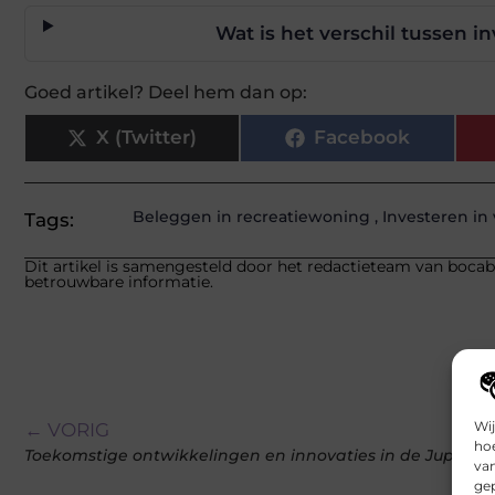
Wat is het verschil tussen i
Goed artikel? Deel hem dan op:
X (Twitter)
Facebook
Beleggen in recreatiewoning
,
Investeren in
Tags:
Dit artikel is samengesteld door het redactieteam van bocabo
betrouwbare informatie.
Wij
← VORIG
hoe
Toekomstige ontwikkelingen en innovaties in de Jupiler 
va
gep