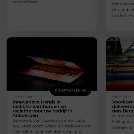
het opfrissen
het niet e
de aandach
trekken. H
DIENSTVERLENING
Boca Boca
Boca Boca
Innovatieve trends in
Voorkom 
bedrijfsnaamborden en
dakwerke
reclame voor uw bedrijf in
den-Berg
Antwerpen
Niemand wi
De wereld van visuele communicatie
lekkages, z
evolueert voortdurend, en bedrijven die
oorzaak is.
zich willen onderscheiden, moeten