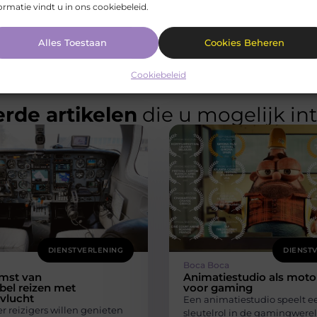
ormatie vindt u in ons cookiebeleid.
Alles Toestaan
Cookies Beheren
Cookiebeleid
rde artikelen
die u mogelijk in
DIENSTVERLENING
DIENST
Boca Boca
mst van
Animatiestudio als moto
bel reizen met
voor gaming
 vlucht
Een animatiestudio speelt e
 reizigers willen genieten
sleutelrol in de gamingwerel