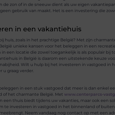
e zon of in de sneeuw dient als uw eigen vakantieparad
geen gebruik van maakt. Het is een investering die zowe
eren in een vakantiehuis
ij huis, zoals in het prachtige België? Met zijn charman
t België unieke kansen voor het beleggen in een recreat
 een locatie die zowel toegankelijk is als populair bij t
tiehuis in België is daarom een uitstekende keuze voo
bijheid. Wilt u hulp bij het investeren in vastgoed in h
r u graag verder.
beleggen in een stuk vastgoed dat meer is dan enkel ee
d of het charmante België. Met
www.centerparcs-vastg
 een thuis biedt tijdens uw vakanties, maar ook een so
 te investeren in vastgoed in het binnenland of buite
ch meebrengt. Neem vandaag nog contact op met een ad