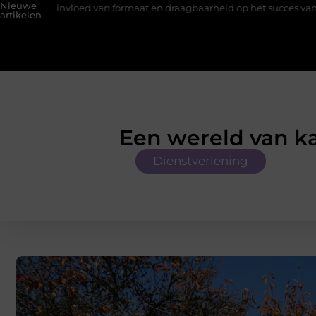
Nieuwe
n formaat en draagbaarheid op het succes van promotiemateriaal me
artikelen
Een wereld van ka
Dienstverlening