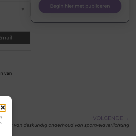
Begin hier met publiceren
▼
Email
en van
en
VOLGENDE →
k
zaak van deskundig onderhoud van sportveldverlichting