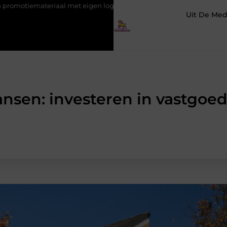
t eigen logo
Hoe werkt SEO voor beginners? Stap voor stap uit
Uit De Med
nsen: investeren in vastgoed