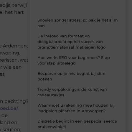
ijs, terwijl
l het hart
Snoeien zonder stress: zo pak je het slim
aan
De invloed van formaat en
draagbaarheid op het succes van
te Ardennen,
promotiemateriaal met eigen logo
iewoning.
Hoe werkt SEO voor beginners? Stap
oeristen, wat
voor stap uitgelegd
r wie een
Besparen op je reis begint bij slim
et
boeken
Trendy verpakkingen: de kunst van
cadeauzakjes
n bezitting?
Waar moet u rekening mee houden bij
oed.be/
laadpalen plaatsen in Antwerpen?
lide
Discretie begint in een gespecialiseerde
nland en
pruikenwinkel
viseur en