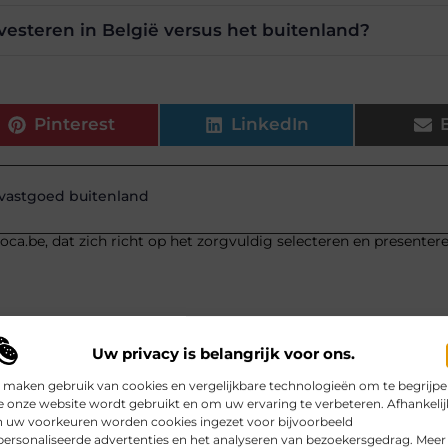
nvesteren in België versus het buitenland?
Pinterest
LinkedIn
 vastgoed buitenland
ca.be, dat zich richt op het zorgvuldig selecteren en presenter
Uw privacy is belangrijk voor ons.
 maken gebruik van cookies en vergelijkbare technologieën om te begrijp
 onze website wordt gebruikt en om uw ervaring te verbeteren. Afhankelij
Pro League
Nood
n uw voorkeuren worden cookies ingezet voor bijvoorbeeld
ersonaliseerde advertenties en het analyseren van bezoekersgedrag. Meer