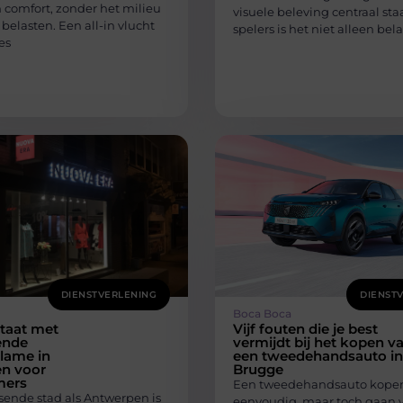
 comfort, zonder het milieu
visuele beleving centraal staa
belasten. Een all-in vlucht
spelers is het niet alleen bel
es
DIENSTVERLENING
DIENST
Boca Boca
ltaat met
Vijf fouten die je best
ende
vermijdt bij het kopen v
lame in
een tweedehandsauto in
n voor
Brugge
mers
Een tweedehandsauto kopen 
sende stad als Antwerpen is
eenvoudig, maar toch gaan 