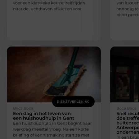
voor een klassieke keuze: zelf rijden
van luxe en
naar de luchthaven of kiezen voor
onnodig te 
biedt preci
DIENSTVERLENING
Boca Boca
Boca Boca
Een dag in het leven van
Snel resu
een huishoudhulp in Gent
doeltreff
buitenrec
Een huishoudhulp in Gent begint haar
Antwerpe
werkdag meestal vroeg. Na een korte
onderne
briefing of kennismaking start ze met
In een brui