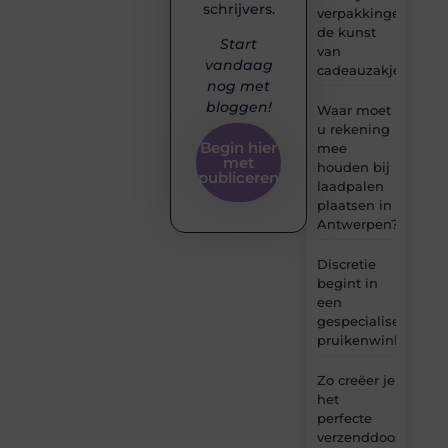
schrijvers.
verpakkingen:
de kunst
Start
van
vandaag
cadeauzakjes
nog met
bloggen!
Waar moet
u rekening
Begin hier
mee
met
houden bij
publiceren
laadpalen
plaatsen in
Antwerpen?
Discretie
begint in
een
gespecialiseerde
pruikenwinkel
Zo creëer je
het
perfecte
verzenddoosje