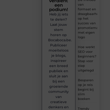
verdient
van
een
podium!
formaat en
draagbaarheid
Heb jij iets
op het
te delen?
succes van
Laat jouw
promotiemateriaal
stem
met eigen
horen op
logo
Bocaboca.be.
Publiceer
Hoe werkt
moeiteloos
SEO voor
je blogs,
beginners?
inspireer
Stap voor
stap
een breed
uitgelegd
publiek en
sluit je aan
Besparen
bij een
op je reis
groeiende
begint bij
community
slim
van
boeken
creatieve
denkers en
Trendy