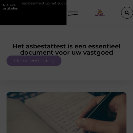
heid op het succes van promotiemateriaal met eigen logo
Hoe werkt
Nieuwe
artikelen
Het asbestattest is een essentieel
document voor uw vastgoed
Dienstverlening