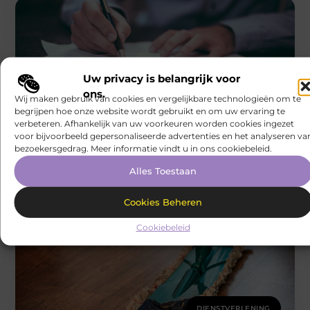
Uw privacy is belangrijk voor
ons.
DIENSTVERLENING
Wij maken gebruik van cookies en vergelijkbare technologieën om te
Boca Boca
begrijpen hoe onze website wordt gebruikt en om uw ervaring te
Krijg helder juridisch inzicht via een
verbeteren. Afhankelijk van uw voorkeuren worden cookies ingezet
gespecialiseerd advocatenkantoor uit
Antwerpen
voor bijvoorbeeld gepersonaliseerde advertenties en het analyseren va
Zakelijke samenwerkingen zijn essentieel voor de groei
bezoekersgedrag. Meer informatie vindt u in ons cookiebeleid.
en duurzaamheid van elke onderneming. Toch
Alles Toestaan
brengen handelsrelaties ook juridische risico’s met zich
Cookies Beheren
Cookiebeleid
DIENSTVERLENING