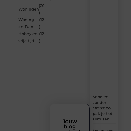
inspireren
(20
Woningen
door
)
de
Woning
(12
nieuwste
artikelen
en Tuin
)
van
Hobby en
(12
Bocaboca.be
vrije tijd
)
–
dagelijks
verse
content,
boordevol
ideeën,
tips
en
inzichten.
Snoeien
zonder
stress: zo
pak je het
slim aan
Jouw
blog
De invloed