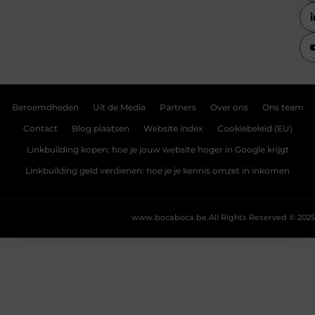
Beroemdheden
Uit de Media
Partners
Over ons
Ons team
Contact
Blog plaatsen
Website index
Cookiebeleid (EU)
Linkbuilding kopen: hoe je jouw website hoger in Google krijgt
Linkbuilding geld verdienen: hoe je je kennis omzet in inkomen
www.bocaboca.be.
All Rights Reserved © 2025