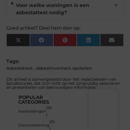
Voor welke woningen is een
▼
asbestattest nodig?
Goed artikel? Deel hem dan op:
X
Facebook
Pinterest
LinkedIn
Email
(Twitter)
Tags:
Asbestattest
,
Asbestinventaris opstellen
Dit artikel is samengesteld door het redactieteam van
bocaboca.be, dat zich richt op het zorgvuldig selecteren
en presenteren van betrouwbare informatie.
POPULAR
CATEGORIES
(29
Recente
Aanbiedingen
)
berichten
(25
Laat
Dienstverlening
)
je