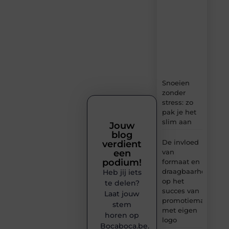
verse
content,
boordevol
ideeën,
tips
en
inzichten.
Snoeien
zonder
stress: zo
pak je het
slim aan
Jouw
blog
De invloed
verdient
van
een
podium!
formaat en
draagbaarheid
Heb jij iets
op het
te delen?
succes van
Laat jouw
promotiemateriaal
stem
met eigen
horen op
logo
Bocaboca.be.