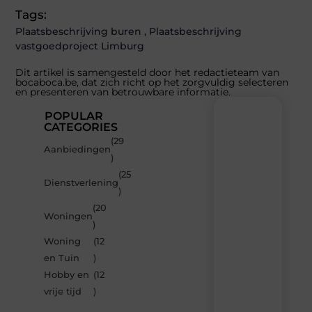
Tags:
Plaatsbeschrijving buren
,
Plaatsbeschrijving
vastgoedproject Limburg
Dit artikel is samengesteld door het redactieteam van
bocaboca.be, dat zich richt op het zorgvuldig selecteren
en presenteren van betrouwbare informatie.
POPULAR
CATEGORIES
(29
Recente
Aanbiedingen
)
berichten
(25
Laat
Dienstverlening
)
je
inspireren
(20
Woningen
door
)
de
Woning
(12
nieuwste
artikelen
en Tuin
)
van
Hobby en
(12
Bocaboca.be
vrije tijd
)
–
dagelijks