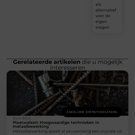
als
alternatief
voor de
eigen
wagen
Gerelateerde artikelen
die u mogelijk
interesseren
ZAKELIJKE DIENSTVERLENING
Boca Boca
Plaatwalsen: Hoogwaardige technieken in
metaalbewerking
Metaalbewerking speelt al eeuwenlang een cruciale rol