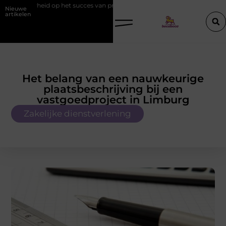
heid op het succes van promotiemateriaal met eigen logo
Hoe werkt
Nieuwe
artikelen
Het belang van een nauwkeurige
plaatsbeschrijving bij een
vastgoedproject in Limburg
Zakelijke dienstverlening