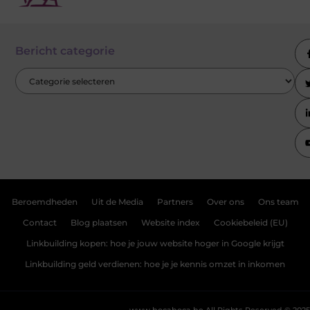
Bericht categorie
Beroemdheden
Uit de Media
Partners
Over ons
Ons team
Contact
Blog plaatsen
Website index
Cookiebeleid (EU)
Linkbuilding kopen: hoe je jouw website hoger in Google krijgt
Linkbuilding geld verdienen: hoe je je kennis omzet in inkomen