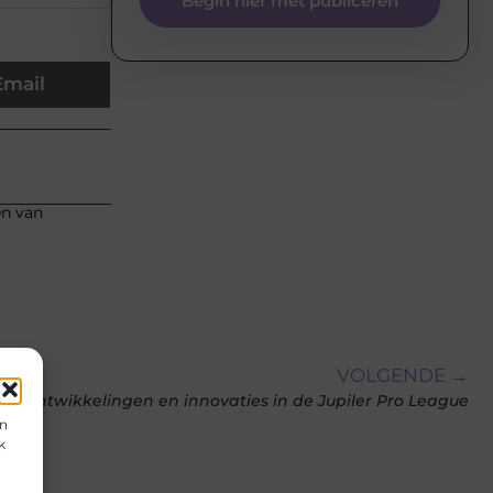
Begin hier met publiceren
Email
en van
VOLGENDE →
ge ontwikkelingen en innovaties in de Jupiler Pro League
en
k