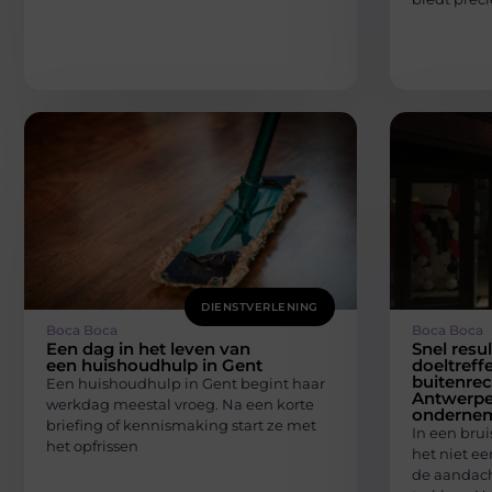
DIENSTVERLENING
Boca Boca
Boca Boca
Een dag in het leven van
Snel resu
een huishoudhulp in Gent
doeltreff
buitenrec
Een huishoudhulp in Gent begint haar
Antwerpe
werkdag meestal vroeg. Na een korte
onderne
briefing of kennismaking start ze met
In een brui
het opfrissen
het niet e
de aandach