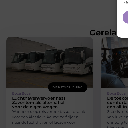
inf
Gerelatee
DIENSTVERLENING
Boca Boca
Boca Boca
Luchthavenvervoer naar
De toeko
Zaventem als alternatief
comforta
voor de eigen wagen
een all-in
Wanneer u op reis vertrekt, staat u vaak
Steeds meer
voor een klassieke keuze: zelf rijden
van luxe en
naar de luchthaven of kiezen voor
onnodig te 
biedt preci