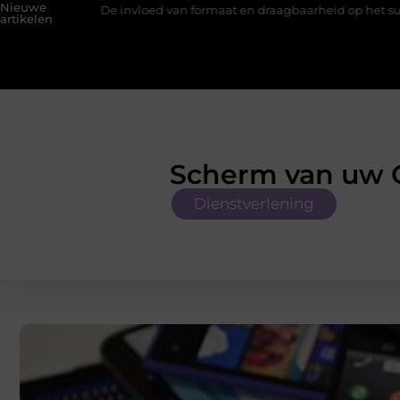
Nieuwe
vloed van formaat en draagbaarheid op het succes van promotiemate
artikelen
Scherm van uw G
Dienstverlening