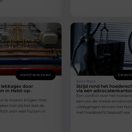
et
DIENSTVERLENING
DIENST
Boca Boca
lekkages door
Strijd rond het hoederec
n in Heist-op-
via een advocatenkanto
Een conflict over het hoedere
l te maken krijgen met
een van de meest emotionel
eker niet als het dak de
uitdagingen binnen het fami
 Toch zien veel huizen in
Het hoederecht bepaalt wie