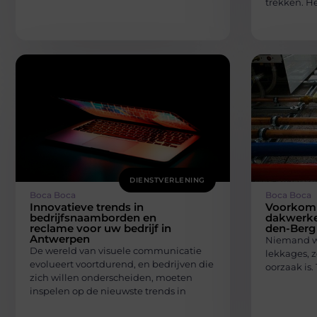
trekken. H
DIENSTVERLENING
Boca Boca
Boca Boca
Innovatieve trends in
Voorkom 
bedrijfsnaamborden en
dakwerke
reclame voor uw bedrijf in
den-Berg
Antwerpen
Niemand wi
De wereld van visuele communicatie
lekkages, z
evolueert voortdurend, en bedrijven die
oorzaak is.
zich willen onderscheiden, moeten
inspelen op de nieuwste trends in