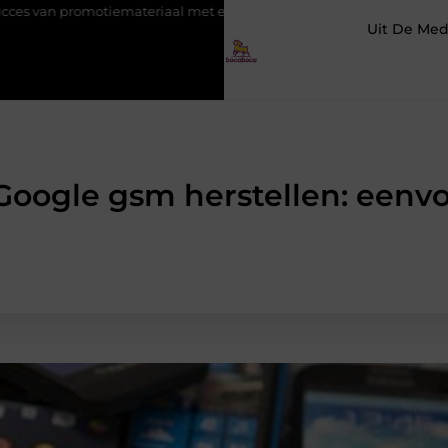
riaal met eigen logo
Hoe werkt SEO voor beginners? Stap voor
Uit De Med
oogle gsm herstellen: eenvou