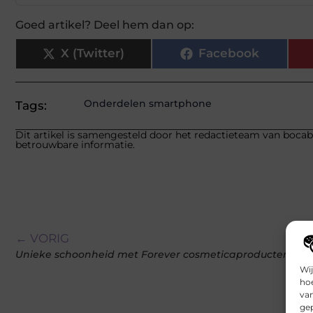
Goed artikel? Deel hem dan op:
X (Twitter)
Facebook
Onderdelen smartphone
Tags:
Dit artikel is samengesteld door het redactieteam van bocabo
betrouwbare informatie.
← VORIG
Unieke schoonheid met Forever cosmeticaproducten
Wij
hoe
va
gep