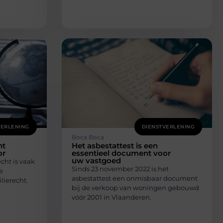
VERLENING
DIENSTVERLENING
Boca Boca
ht
Het asbestattest is een
or
essentieel document voor
uw vastgoed
cht is vaak
Sinds 23 november 2022 is het
e
asbestattest een onmisbaar document
lierecht.
bij de verkoop van woningen gebouwd
vóór 2001 in Vlaanderen.