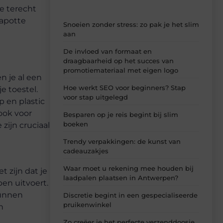
je terecht
kapotte
Snoeien zonder stress: zo pak je het slim
aan
De invloed van formaat en
draagbaarheid op het succes van
promotiemateriaal met eigen logo
n je al een
Hoe werkt SEO voor beginners? Stap
e toestel.
voor stap uitgelegd
p en plastic
ook voor
Besparen op je reis begint bij slim
boeken
zijn cruciaal
Trendy verpakkingen: de kunst van
cadeauzakjes
Waar moet u rekening mee houden bij
 zijn dat je
laadpalen plaatsen in Antwerpen?
pen uitvoert.
kunnen
Discretie begint in een gespecialiseerde
pruikenwinkel
n
Zo creëer je het perfecte verzenddoosje