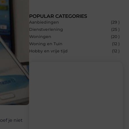
POPULAR CATEGORIES
Aanbiedingen
(29 )
Dienstverlening
(25 )
Woningen
(20 )
Woning en Tuin
(12 )
Hobby en vrije tijd
(12 )
Recente berichten
Laat je inspireren door de nieuwste
artikelen van Bocaboca.be – dagelijks
verse content, boordevol ideeën, tips en
inzichten.
ef je niet