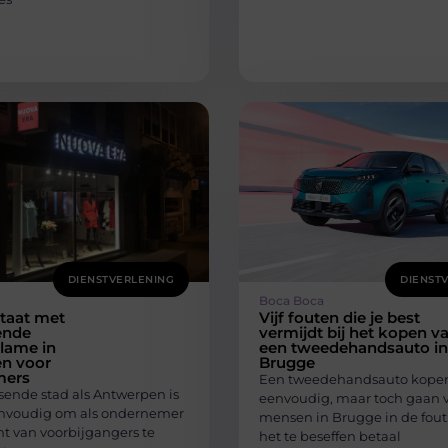
DIENSTVERLENING
DIENST
Boca Boca
ltaat met
Vijf fouten die je best
ende
vermijdt bij het kopen v
lame in
een tweedehandsauto in
n voor
Brugge
mers
Een tweedehandsauto kopen 
sende stad als Antwerpen is
eenvoudig, maar toch gaan 
envoudig om als ondernemer
mensen in Brugge in de fout
t van voorbijgangers te
het te beseffen betaal