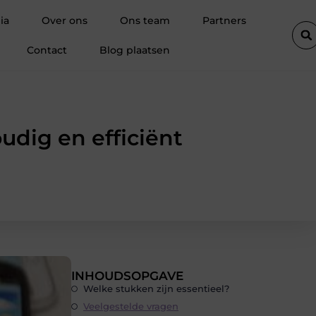
 stap uitgelegd
Besparen op je reis begint bij slim boeken
ia
Over ons
Ons team
Partners
Contact
Blog plaatsen
dig en efficiënt
INHOUDSOPGAVE
Welke stukken zijn essentieel?
Veelgestelde vragen