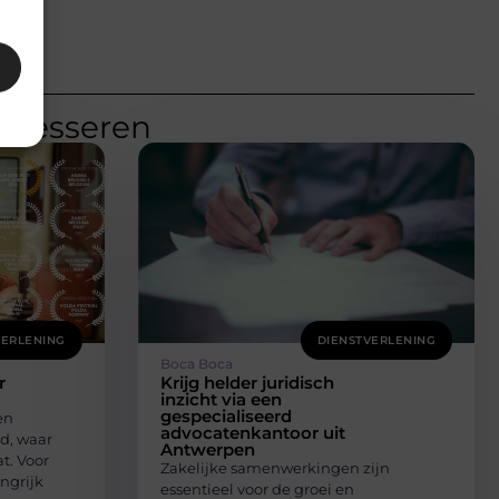
teresseren
VERLENING
DIENSTVERLENING
Boca Boca
r
Krijg helder juridisch
inzicht via een
gespecialiseerd
en
advocatenkantoor uit
d, waar
Antwerpen
t. Voor
Zakelijke samenwerkingen zijn
angrijk
essentieel voor de groei en