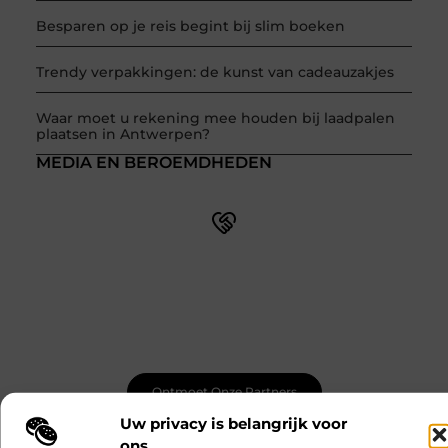
Besparen op je reis begint bij slim boeken
Trendy verpakkingen: de kunst van cadeauzakjes
Waar moet u rekening mee houden bij laadpalen
plaatsen in Antwerpen?
MEDIA EN BEROEMDHEDEN
Word onderdeel van een actieve blogcommunity
Net begonnen met bloggen? Je staat er niet alleen voor!
Sluit je aan bij een ondersteunende community waar je
leert, groeit en ontdekt. Krijg tips, feedback en inspiratie
van andere beginnende én ervaren bloggers.
Ontmoet Onze Partners
Uw privacy is belangrijk voor
ons.