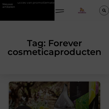
 op het succes van promotiemateriaal met eigen logo
Hoe werkt SEO 
Nieuwe
artikelen
Tag: Forever
cosmeticaproducten