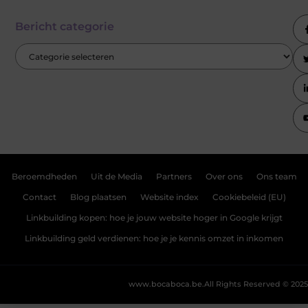
Bericht categorie
Beroemdheden
Uit de Media
Partners
Over ons
Ons team
Contact
Blog plaatsen
Website index
Cookiebeleid (EU)
Linkbuilding kopen: hoe je jouw website hoger in Google krijgt
Linkbuilding geld verdienen: hoe je je kennis omzet in inkomen
www.bocaboca.be.
All Rights Reserved © 2025