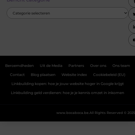
Beroemdheden
Uit de Media
Partners
Over ons
Ons team
Contact
Blog plaatsen
Website index
Cookiebeleid (EU)
Linkbuilding kopen: hoe je jouw website hoger in Google krijgt
Linkbuilding geld verdienen: hoe je je kennis omzet in inkomen
www.bocaboca.be.
All Rights Reserved © 2025