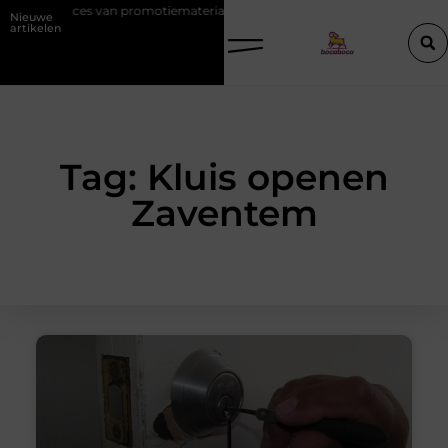
 het succes van promotiemateriaal met eigen logo
Hoe werkt SEO vo
Nieuwe
artikelen
Tag: Kluis openen
Zaventem