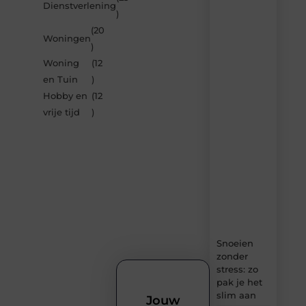
Laat
Dienstverlening
)
je
inspireren
(20
Woningen
door
)
de
Woning
(12
nieuwste
artikelen
en Tuin
)
van
Hobby en
(12
Bocaboca.be
vrije tijd
)
–
dagelijks
verse
content,
boordevol
ideeën,
tips
en
inzichten.
Snoeien
zonder
stress: zo
pak je het
slim aan
Jouw