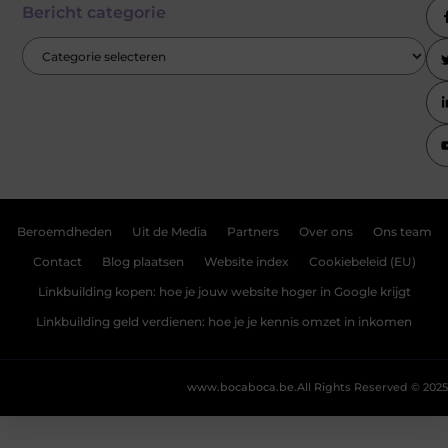
Bericht categorie
Beroemdheden
Uit de Media
Partners
Over ons
Ons team
Contact
Blog plaatsen
Website index
Cookiebeleid (EU)
Linkbuilding kopen: hoe je jouw website hoger in Google krijgt
Linkbuilding geld verdienen: hoe je je kennis omzet in inkomen
www.bocaboca.be.
All Rights Reserved © 2025