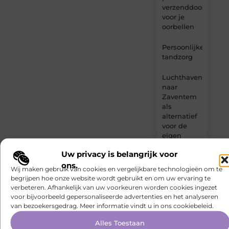
verzenddoosje
voor je
oorbellen
Persoonlijke
tandzorg
Luchthavenvervoer
naar
Zaventem
als
alternatief
voor de
eigen
wagen
Uw privacy is belangrijk voor
ons.
Wij maken gebruik van cookies en vergelijkbare technologieën om te
begrijpen hoe onze website wordt gebruikt en om uw ervaring te
verbeteren. Afhankelijk van uw voorkeuren worden cookies ingezet
voor bijvoorbeeld gepersonaliseerde advertenties en het analyseren
Gerelateerde artikelen
die u mogelijk
van bezoekersgedrag. Meer informatie vindt u in ons cookiebeleid.
interesseren
Alles Toestaan