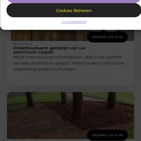
Cookies Beheren
Cookiebeleid
WONING EN TUIN
Boca Boca
Onderhoudsarm genieten van uw
aluminium carport
Nooit meer schuren of schilderen – dát is het comfort
van een aluminium carport. Waar houten constructies
regelmatig onderhoud vragen
WONING EN TUIN