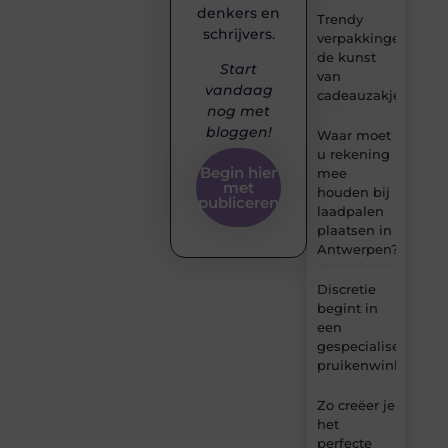
denkers en
Trendy
schrijvers.
verpakkingen:
de kunst
Start
van
vandaag
cadeauzakjes
nog met
bloggen!
Waar moet
u rekening
Begin hier
mee
met
houden bij
publiceren
laadpalen
plaatsen in
Antwerpen?
Discretie
begint in
een
gespecialiseerde
pruikenwinkel
Zo creëer je
het
perfecte