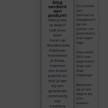
blog
De invloed
verdient
van
een
podium!
formaat en
draagbaarheid
Heb jij iets
op het
te delen?
succes van
Laat jouw
promotiemateriaal
stem
met eigen
horen op
logo
Bocaboca.be.
Publiceer
Hoe werkt
moeiteloos
SEO voor
je blogs,
beginners?
inspireer
Stap voor
stap
een breed
uitgelegd
publiek en
sluit je aan
Besparen
bij een
op je reis
groeiende
begint bij
community
slim
van
boeken
creatieve