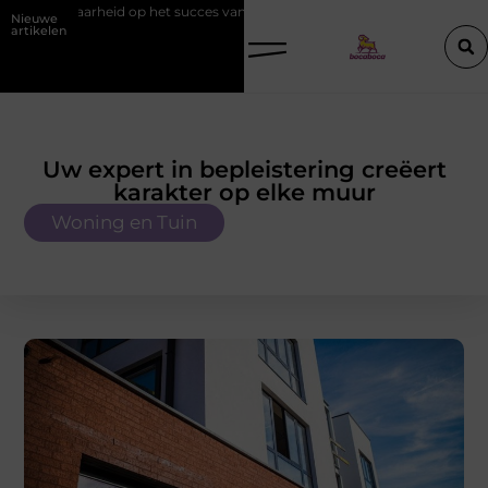
heid op het succes van promotiemateriaal met eigen logo
Hoe werkt 
Nieuwe
artikelen
Uw expert in bepleistering creëert
karakter op elke muur
Woning en Tuin