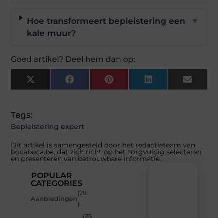
Hoe transformeert bepleistering een
▼
kale muur?
Goed artikel? Deel hem dan op:
X
Facebook
Pinterest
LinkedIn
Email
(Twitter)
Tags:
Bepleistering expert
Dit artikel is samengesteld door het redactieteam van
bocaboca.be, dat zich richt op het zorgvuldig selecteren
en presenteren van betrouwbare informatie.
POPULAR
CATEGORIES
(29
Recente
Aanbiedingen
)
berichten
(25