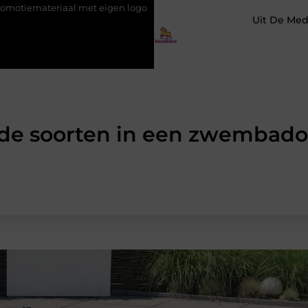
et eigen logo
Hoe werkt SEO voor beginners? Stap voor stap ui
Uit De Med
nde soorten in een zwembad