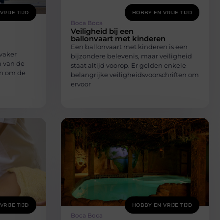
VRIJE TIJD
HOBBY EN VRIJE TIJD
Boca Boca
Veiligheid bij een
ballonvaart met kinderen
Een ballonvaart met kinderen is een
vaker
bijzondere belevenis, maar veiligheid
n van de
staat altijd voorop. Er gelden enkele
n om de
belangrijke veiligheidsvoorschriften om
ervoor
VRIJE TIJD
HOBBY EN VRIJE TIJD
Boca Boca