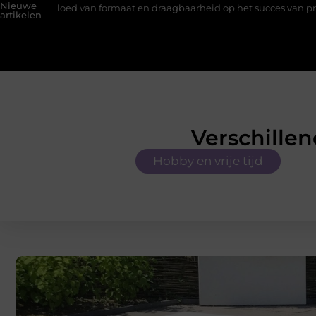
Nieuwe
an formaat en draagbaarheid op het succes van promotiemateriaal m
artikelen
Verschille
Hobby en vrije tijd