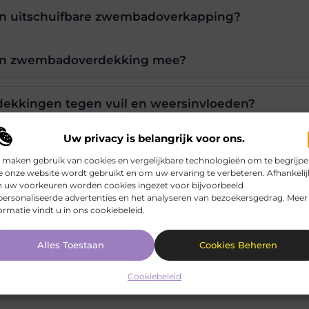
en uitschuifbare zwembadoverkapping?
een zwembadoverdekking mee?
kkingen tegen vuil en weersinvloeden?
Uw privacy is belangrijk voor ons.
 maken gebruik van cookies en vergelijkbare technologieën om te begrijp
Pinterest
LinkedIn
 onze website wordt gebruikt en om uw ervaring te verbeteren. Afhankelij
n uw voorkeuren worden cookies ingezet voor bijvoorbeeld
ersonaliseerde advertenties en het analyseren van bezoekersgedrag. Meer
ormatie vindt u in ons cookiebeleid.
dekking
Alles Toestaan
Cookies Beheren
ca.be, dat zich richt op het zorgvuldig selecteren en presenter
Cookiebeleid