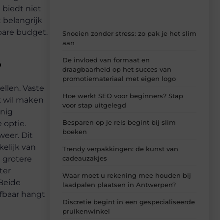
 biedt niet
t belangrijk
bare budget.
Snoeien zonder stress: zo pak je het slim
aan
De invloed van formaat en
?
draagbaarheid op het succes van
promotiemateriaal met eigen logo
ellen. Vaste
Hoe werkt SEO voor beginners? Stap
k wil maken
voor stap uitgelegd
inig
Besparen op je reis begint bij slim
 optie.
boeken
weer. Dit
elijk van
Trendy verpakkingen: de kunst van
cadeauzakjes
 grotere
ter
Waar moet u rekening mee houden bij
 Beide
laadpalen plaatsen in Antwerpen?
fbaar hangt
Discretie begint in een gespecialiseerde
pruikenwinkel