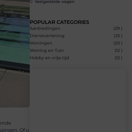
Veelgestelde vragen
POPULAR CATEGORIES
Aanbiedingen
(29 )
Dienstverlening
(25 )
Woningen
(20 )
Woning en Tuin
(12 )
Hobby en vrije tijd
(12 )
Recente berichten
Laat je inspireren door de nieuwste
artikelen van Bocaboca.be – dagelijks
verse content, boordevol ideeën, tips en
lende
inzichten.
ssingen. Of u