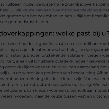
 uitschuifbaar model, de juiste hoge zwembadoverkapping
heid. Bij de
keuze van een zwembadoverdekking
is he
de grootte van het zwembad en natuurlijk het beschik
r en gemoedsrust bieden.
overkappingen: welke past bij u
ijn er twee hoofdcategorieën: vaste en uitschuifbare mod
ing en zijn ideaal voor wie het hele jaar door gebrui
 zijn stevig, bieden uitstekende isolatie en vergen we
ibiliteit, is een uitschuifbare overdekking een geweldige
g gemakkelijk te openen en te sluiten naargelang het 
ijl u in de winter kan genieten van beschutting. Afhank
zwembadoverdekking de ideale keuze zijn. Voor wie een
biedt een vaste structuur een solide oplossing. Wie ech
er wil openen, kan kiezen voor een uitschuifbaar model.
 weersinvloeden, maar de keuze tussen vast en uitschui