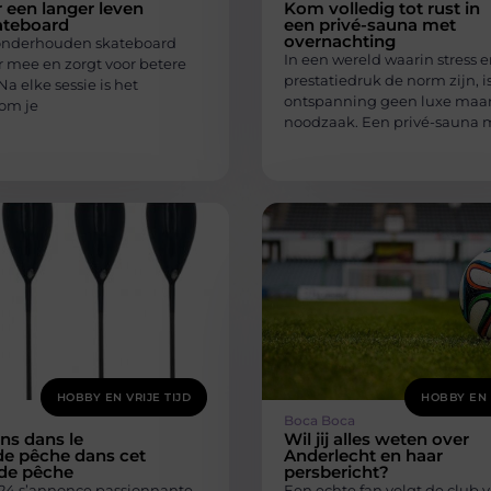
 een langer leven
Kom volledig tot rust in
ateboard
een privé-sauna met
overnachting
onderhouden skateboard
In een wereld waarin stress 
r mee en zorgt voor betere
prestatiedruk de norm zijn, i
Na elke sessie is het
ontspanning geen luxe maa
 om je
noodzaak. Een privé-sauna 
HOBBY EN VRIJE TIJD
HOBBY EN 
Boca Boca
ns dans le
Wil jij alles weten over
de pêche dans cet
Anderlecht en haar
de pêche
persbericht?
24 s’annonce passionnante
Een echte fan volgt de club v