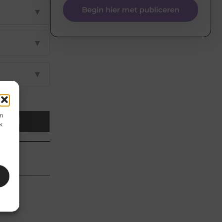
Begin hier met publiceren
▼
▼
▼
en
Email
k
en van