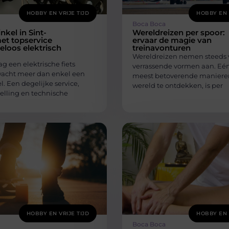
HOBBY EN VRIJE TIJD
HOBBY EN 
Boca Boca
nkel in Sint-
Wereldreizen per spoor:
et topservice
ervaar de magie van
eloos elektrisch
treinavonturen
Wereldreizen nemen steeds 
 een elektrische fiets
verrassende vormen aan. Eé
wacht meer dan enkel een
meest betoverende maniere
. Een degelijke service,
wereld te ontdekken, is per
telling en technische
HOBBY EN VRIJE TIJD
HOBBY EN 
Boca Boca