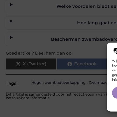
Welke voordelen biedt e
Hoe lang gaat 
Beschermen zwembadoverde
Goed artikel? Deel hem dan op:
Wij
X (Twitter)
Facebook
hoe
va
gep
inf
Hoge zwembadoverkapping
,
Zwembadover
Tags:
Dit artikel is samengesteld door het redactieteam van bocabo
betrouwbare informatie.