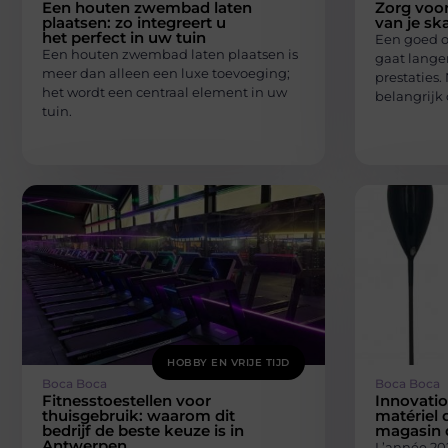
Een houten zwembad laten
Zorg voor
plaatsen: zo integreert u
van je sk
het perfect in uw tuin
Een goed 
Een houten zwembad laten plaatsen is
gaat lange
meer dan alleen een luxe toevoeging;
prestaties. 
het wordt een centraal element in uw
belangrijk
tuin.
HOBBY EN VRIJE TIJD
Boca Boca
Boca Boca
Fitnesstoestellen voor
Innovatio
thuisgebruik: waarom dit
matériel 
bedrijf de beste keuze is in
magasin 
Antwerpen
L’année 20