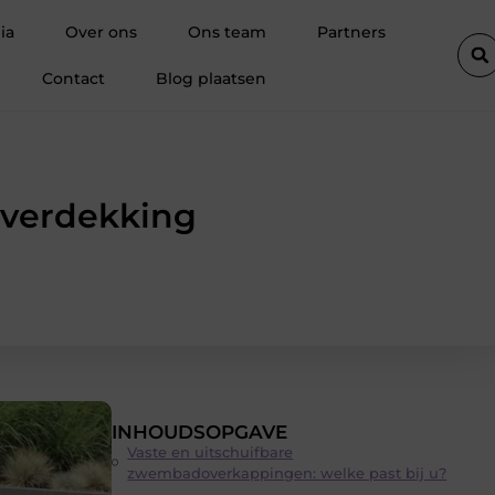
tgelegd
Besparen op je reis begint bij slim boeken
Trendy 
ia
Over ons
Ons team
Partners
Contact
Blog plaatsen
overdekking
INHOUDSOPGAVE
Vaste en uitschuifbare
zwembadoverkappingen: welke past bij u?