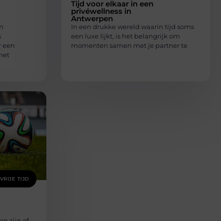
Tijd voor elkaar in een
privéwellness in
Antwerpen
en
In een drukke wereld waarin tijd soms
s
een luxe lijkt, is het belangrijk om
r een
momenten samen met je partner te
met
VRIJE TIJD
an zijn of