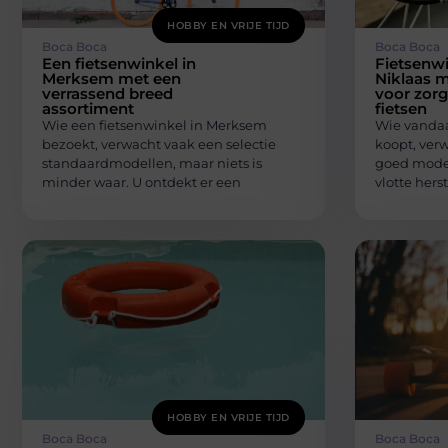
HOBBY EN VRIJE TIJD
Boca Boca
Boca Boca
Een fietsenwinkel in
Fietsenwi
Merksem met een
Niklaas m
verrassend breed
voor zorg
assortiment
fietsen
Wie een fietsenwinkel in Merksem
Wie vandaag
bezoekt, verwacht vaak een selectie
koopt, ver
standaardmodellen, maar niets is
goed model
minder waar. U ontdekt er een
vlotte hers
HOBBY EN VRIJE TIJD
Boca Boca
Boca Boca