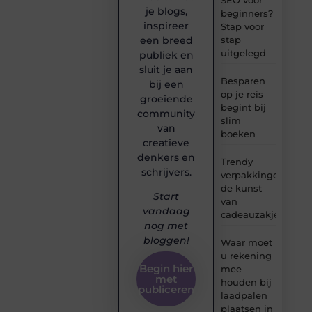
je blogs,
beginners?
inspireer
Stap voor
stap
een breed
uitgelegd
publiek en
sluit je aan
Besparen
bij een
op je reis
groeiende
begint bij
community
slim
van
boeken
creatieve
denkers en
Trendy
schrijvers.
verpakkingen:
de kunst
Start
van
vandaag
cadeauzakjes
nog met
bloggen!
Waar moet
u rekening
Begin hier
mee
met
houden bij
publiceren
laadpalen
plaatsen in