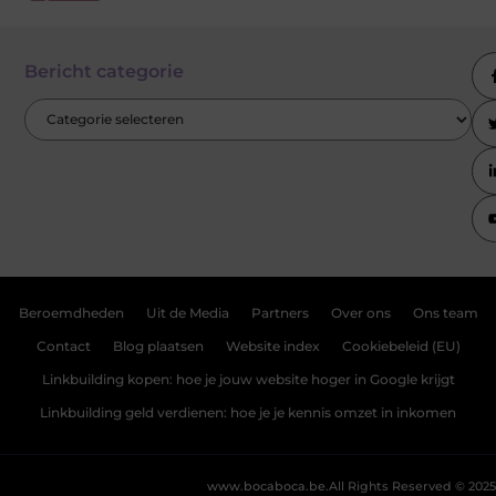
Bericht categorie
Beroemdheden
Uit de Media
Partners
Over ons
Ons team
Contact
Blog plaatsen
Website index
Cookiebeleid (EU)
Linkbuilding kopen: hoe je jouw website hoger in Google krijgt
Linkbuilding geld verdienen: hoe je je kennis omzet in inkomen
www.bocaboca.be.
All Rights Reserved © 2025