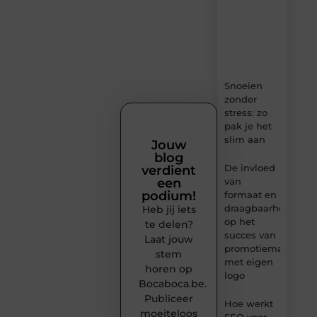
boordevol
ideeën,
tips
en
inzichten.
Snoeien
zonder
stress: zo
pak je het
slim aan
Jouw
blog
De invloed
verdient
van
een
podium!
formaat en
draagbaarheid
Heb jij iets
op het
te delen?
succes van
Laat jouw
promotiemateriaal
stem
met eigen
horen op
logo
Bocaboca.be.
Publiceer
Hoe werkt
moeiteloos
SEO voor