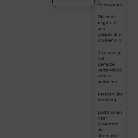
Antwerpen?
Discretie
begint in
een
gespecialiseerde
pruikenwinkel
Zo creëer je
het
perfecte
verzenddoosje
voor je
oorbellen
Persoonlijke
tandzorg
Luchthavenvervoer
naar
Zaventem
als
alternatief