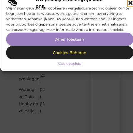
Tags:
ons.
Wij maken gebruik van cookies en vergelijkbare technologieën om te
begrijpen hoe onze website wordt gebruikt en om uw ervaring te
Dit artikel is samengesteld door het redactieteam van
verbeteren. Afhankelijk van uw voorkeuren worden cookies ingezet
bocaboca.be, dat zich richt op het zorgvuldig selecteren
voor bijvoorbeeld gepersonaliseerde advertenties en het analyseren
en presenteren van betrouwbare informatie.
van bezoekersgedrag. Meer informatie vindt u in ons cookiebeleid.
POPULAR
Alles Toestaan
CATEGORIES
(29
Recente
Aanbiedingen
Cookies Beheren
)
berichten
(25
Cookiebeleid
Laat
Dienstverlening
)
je
inspireren
(20
Woningen
door
)
de
Woning
(12
nieuwste
artikelen
en Tuin
)
van
Hobby en
(12
Bocaboca.be
vrije tijd
)
–
dagelijks
verse
content,
boordevol