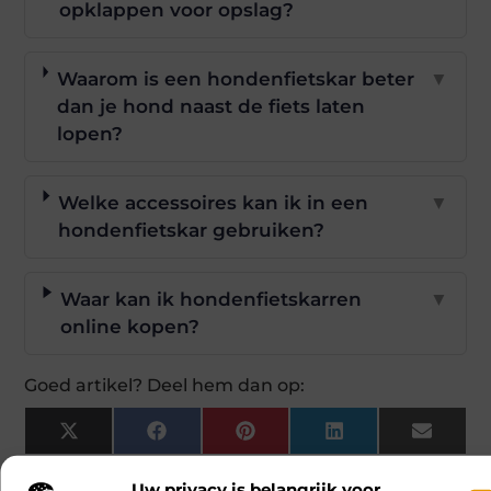
opklappen voor opslag?
Waarom is een hondenfietskar beter
▼
dan je hond naast de fiets laten
lopen?
Welke accessoires kan ik in een
▼
hondenfietskar gebruiken?
Waar kan ik hondenfietskarren
▼
online kopen?
Goed artikel? Deel hem dan op:
X
Facebook
Pinterest
LinkedIn
Email
(Twitter)
Uw privacy is belangrijk voor