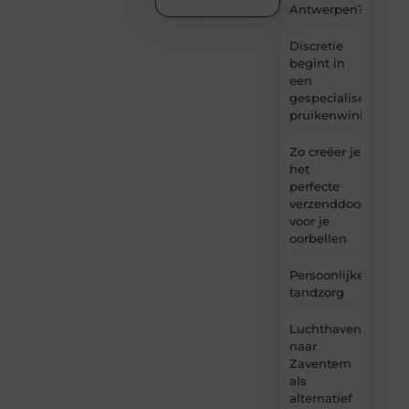
Antwerpen?
Discretie
begint in
een
gespecialiseerde
pruikenwinkel
Zo creëer je
het
perfecte
verzenddoosje
voor je
oorbellen
Persoonlijke
tandzorg
Luchthavenvervoer
naar
Zaventem
als
alternatief