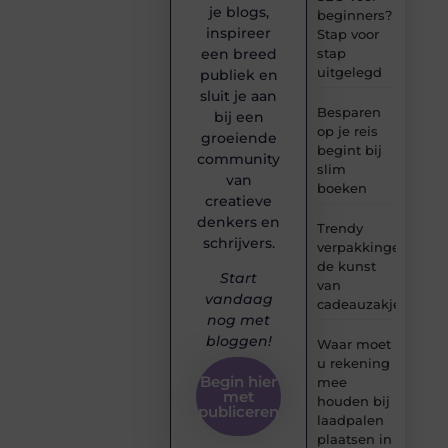
je blogs,
beginners?
inspireer
Stap voor
stap
een breed
uitgelegd
publiek en
sluit je aan
Besparen
bij een
op je reis
groeiende
begint bij
community
slim
van
boeken
creatieve
denkers en
Trendy
schrijvers.
verpakkingen:
de kunst
Start
van
vandaag
cadeauzakjes
nog met
bloggen!
Waar moet
u rekening
Begin hier
mee
met
houden bij
publiceren
laadpalen
plaatsen in