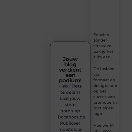
ideeën,
tips
en
inzichten.
Snoeien
zonder
stress: zo
pak je het
slim aan
Jouw
blog
De invloed
verdient
van
een
podium!
formaat en
draagbaarheid
Heb jij iets
op het
te delen?
succes van
Laat jouw
promotiemateriaal
stem
met eigen
horen op
logo
Bocaboca.be.
Publiceer
Hoe werkt
moeiteloos
SEO voor