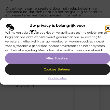
Dit artikel is samengesteld door het redactieteam van
bocaboca.be, dat zich richt op het zorgvuldig selecteren
en presenteren van betrouwbare informatie.
POPULAR
Uw privacy is belangrijk voor
CATEGORIES
ons.
Wij maken gebruik van cookies en vergelijkbare technologieën om te
(29
Recente
Aanbiedingen
begrijpen hoe onze website wordt gebruikt en om uw ervaring te
)
berichten
verbeteren. Afhankelijk van uw voorkeuren worden cookies ingezet
(25
voor bijvoorbeeld gepersonaliseerde advertenties en het analyseren
Laat
Dienstverlening
van bezoekersgedrag. Meer informatie vindt u in ons cookiebeleid.
)
je
inspireren
(20
Alles Toestaan
Woningen
door
)
de
Woning
(12
nieuwste
Cookies Beheren
artikelen
en Tuin
)
van
Cookiebeleid
Hobby en
(12
Bocaboca.be
vrije tijd
)
–
dagelijks
verse
content,
boordevol
ideeën,