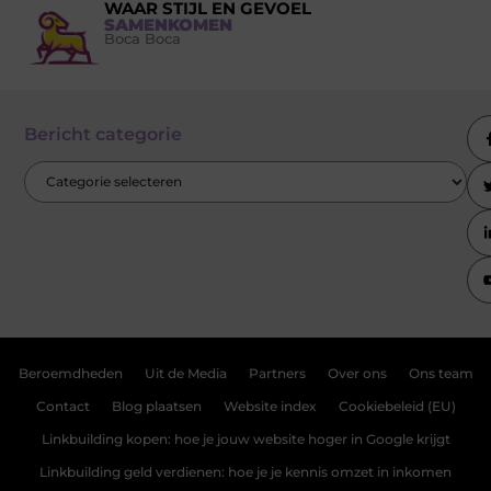
WAAR STIJL EN GEVOEL
SAMENKOMEN
Boca Boca
Bericht categorie
Beroemdheden
Uit de Media
Partners
Over ons
Ons team
Contact
Blog plaatsen
Website index
Cookiebeleid (EU)
Linkbuilding kopen: hoe je jouw website hoger in Google krijgt
Linkbuilding geld verdienen: hoe je je kennis omzet in inkomen