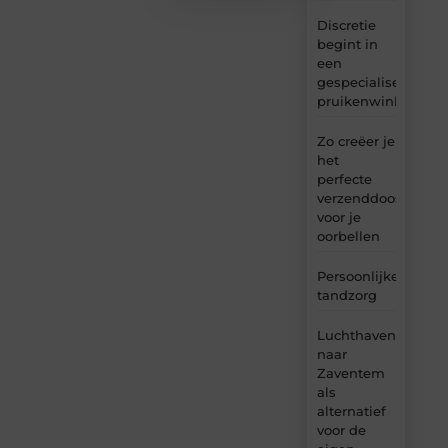
Discretie
begint in
een
gespecialiseerde
pruikenwinkel
Zo creëer je
het
perfecte
verzenddoosje
voor je
oorbellen
Persoonlijke
tandzorg
Luchthavenvervoer
naar
Zaventem
als
alternatief
voor de