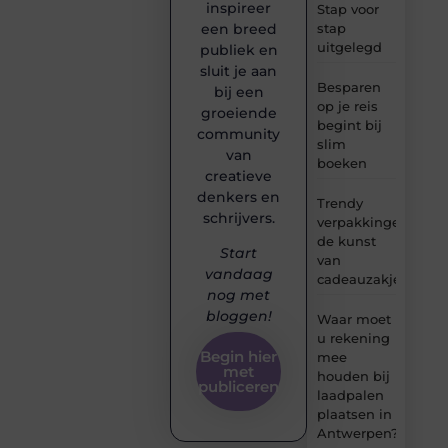
inspireer
Stap voor
stap
een breed
uitgelegd
publiek en
sluit je aan
Besparen
bij een
op je reis
groeiende
begint bij
community
slim
van
boeken
creatieve
denkers en
Trendy
schrijvers.
verpakkingen:
de kunst
Start
van
vandaag
cadeauzakjes
nog met
bloggen!
Waar moet
u rekening
Begin hier
mee
met
houden bij
publiceren
laadpalen
plaatsen in
Antwerpen?