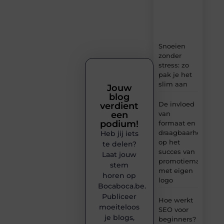
tips
en
inzichten.
Snoeien
zonder
stress: zo
pak je het
slim aan
Jouw
blog
De invloed
verdient
van
een
podium!
formaat en
draagbaarheid
Heb jij iets
op het
te delen?
succes van
Laat jouw
promotiemateriaal
stem
met eigen
horen op
logo
Bocaboca.be.
Publiceer
Hoe werkt
moeiteloos
SEO voor
je blogs,
beginners?