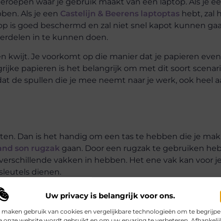
beroepen waar je gebruik maakt van een laptop. Als je e
bben. Als je een
Castelijn & Beerens laptoptas
hebt, zal 
op is goed beschermd en zal niet snel kapot kunnen ga
derdelen in te kunnen doen.
en kwijt. Je voorkomt op die manier dat je papieren eve
jke papieren is het belangrijk om met dit soort scenar
 dat de spullen die je mee neemt naar je werk, ook heel
eten. Dan is het handig om een tas te hebben die je ma
and son rugzak
gaan. Door een rugzak te gebruiken heb 
l verschillende vakken in hebben. Het ene vak kan voor j
 sleutels dienen.
ergens naar toe moet. Daarnaast is het gewicht van de ta
Uw privacy is belangrijk voor ons.
aardoor het makkelijker het gewicht van een tas kan drag
 maken gebruik van cookies en vergelijkbare technologieën om te begrijp
n en je makkelijker vooruit kan bewegen.
 onze website wordt gebruikt en om uw ervaring te verbeteren. Afhankelij