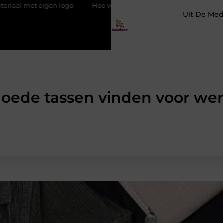
eigen logo
Hoe werkt SEO voor beginners? Stap voor stap uitge
Uit De Med
oede tassen vinden voor we