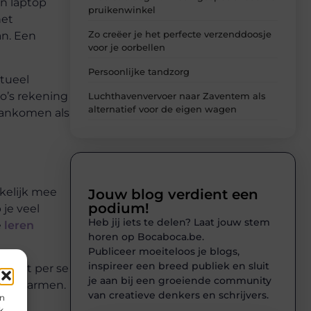
en laptop
pruikenwinkel
het
Zo creëer je het perfecte verzenddoosje
an. Een
voor je oorbellen
Persoonlijke tandzorg
ntueel
io’s rekening
Luchthavenvervoer naar Zaventem als
alternatief voor de eigen wagen
 aankomen als
kkelijk mee
Jouw blog verdient een
podium!
je veel
Heb jij iets te delen? Laat jouw stem
e
leren
horen op Bocaboca.be.
Publiceer moeiteloos je blogs,
inspireer een breed publiek en sluit
s niet per se
je aan bij een groeiende community
en je armen.
van creatieve denkers en schrijvers.
en
k