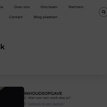
legd
Besparen op je reis begint bij slim boeken
Trendy verp
ia
Over ons
Ons team
Partners
Contact
Blog plaatsen
rk
INHOUDSOPGAVE
Wat voor een werk doe je?
Gebruik je een laptop?