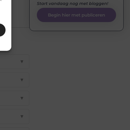
Start vandaag nog met bloggen!
Begin hier met publiceren
▼
▼
▼
▼