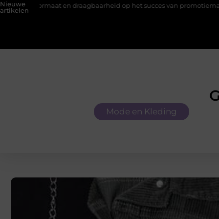
Nieuwe
ormaat en draagbaarheid op het succes van promotiemateriaal met 
artikelen
G
Mode en Kleding