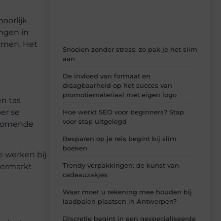
inzichten.
oorlijk
ingen in
nemen. Het
Snoeien zonder stress: zo pak je het slim
aan
De invloed van formaat en
draagbaarheid op het succes van
promotiemateriaal met eigen logo
en tas
er se
Hoe werkt SEO voor beginners? Stap
voor stap uitgelegd
e komende
Besparen op je reis begint bij slim
boeken
e werken bij
Trendy verpakkingen: de kunst van
permarkt
cadeauzakjes
Waar moet u rekening mee houden bij
laadpalen plaatsen in Antwerpen?
Discretie begint in een gespecialiseerde