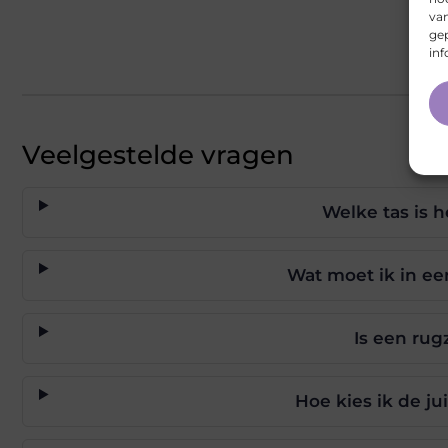
va
gep
inf
Veelgestelde vragen
Welke tas is 
Wat moet ik in 
Is een rug
Hoe kies ik de ju