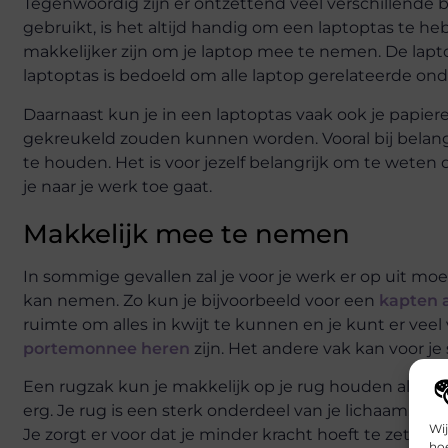
Tegenwoordig zijn er ontzettend veel verschillende 
gebruikt, is het altijd handig om een laptoptas te he
makkelijker zijn om je laptop mee te nemen. De lapt
laptoptas is bedoeld om alle laptop gerelateerde on
Daarnaast kun je in een laptoptas vaak ook je papier
gekreukeld zouden kunnen worden. Vooral bij belangri
te houden. Het is voor jezelf belangrijk om te weten
je naar je werk toe gaat.
Makkelijk mee te nemen
In sommige gevallen zal je voor je werk er op uit mo
kan nemen. Zo kun je bijvoorbeeld voor een
kapten 
ruimte om alles in kwijt te kunnen en je kunt er vee
portemonnee heren
zijn. Het andere vak kan voor je
Een rugzak kun je makkelijk op je rug houden als je 
erg. Je rug is een sterk onderdeel van je lichaam, w
Wij
Je zorgt er voor dat je minder kracht hoeft te zette
hoe