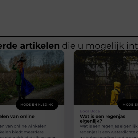
rde artikelen
die u mogelijk in
MODE EN KLEDING
MODE E
Boca Boca
len van online
Wat is een regenjas
eigenlijk?
en van online winkelen
Wat is een regenjas eigenlij
kelen biedt meerdere
regenjas is een waterdichte o
n dat geldt niet alleen voor
waterbestendige jas die wor