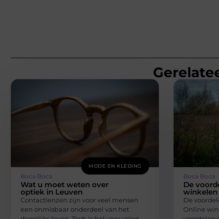
Gerelatee
MODE EN KLEDING
Boca Boca
Boca Boca
Wat u moet weten over
De voorde
optiek in Leuven
winkelen
Contactlenzen zijn voor veel mensen
De voordel
een onmisbaar onderdeel van het
Online win
dagelijks leven. Toch is het voor velen
voordelen e