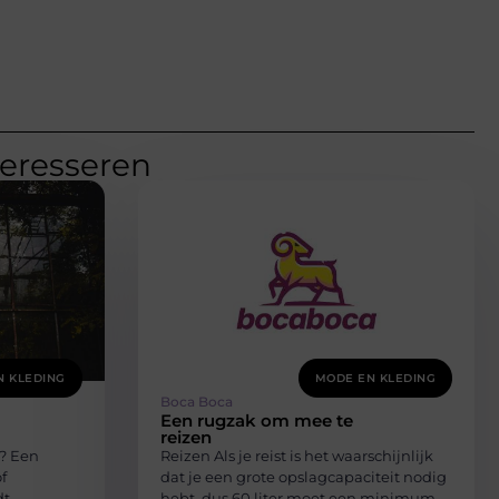
teresseren
N KLEDING
MODE EN KLEDING
Boca Boca
Een rugzak om mee te
reizen
k? Een
Reizen Als je reist is het waarschijnlijk
f
dat je een grote opslagcapaciteit nodig
dt
hebt, dus 60 liter moet een minimum