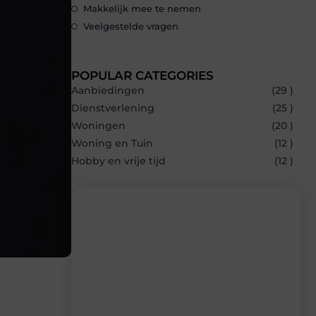
Makkelijk mee te nemen
Veelgestelde vragen
POPULAR CATEGORIES
Aanbiedingen
(29 )
Dienstverlening
(25 )
Woningen
(20 )
Woning en Tuin
(12 )
Hobby en vrije tijd
(12 )
Recente berichten
Laat je inspireren door de nieuwste
artikelen van Bocaboca.be – dagelijks
verse content, boordevol ideeën, tips en