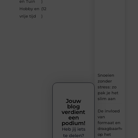
artikelen
en Tuin
)
van
Hobby en
(12
Bocaboca.be
vrije tijd
)
–
dagelijks
verse
content,
boordevol
ideeën,
tips
en
inzichten.
Snoeien
zonder
stress: zo
pak je het
slim aan
Jouw
blog
De invloed
verdient
van
een
podium!
formaat en
draagbaarheid
Heb jij iets
op het
te delen?