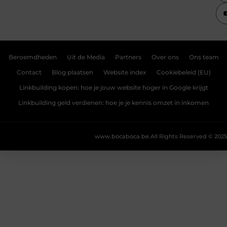
Beroemdheden
Uit de Media
Partners
Over ons
Ons team
Contact
Blog plaatsen
Website index
Cookiebeleid (EU)
Linkbuilding kopen: hoe je jouw website hoger in Google krijgt
Linkbuilding geld verdienen: hoe je je kennis omzet in inkomen
www.bocaboca.be.
All Rights Reserved © 2025