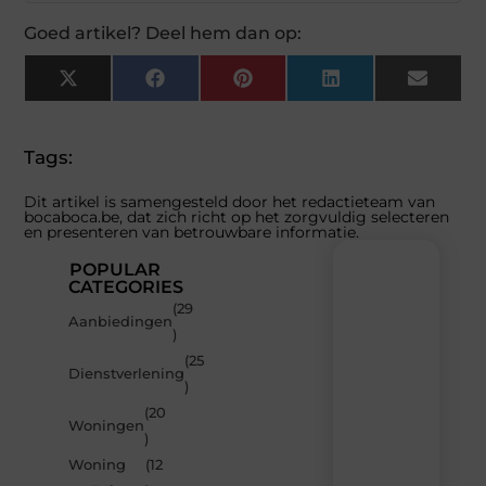
Goed artikel? Deel hem dan op:
X
Facebook
Pinterest
LinkedIn
Email
(Twitter)
Tags:
Dit artikel is samengesteld door het redactieteam van
bocaboca.be, dat zich richt op het zorgvuldig selecteren
en presenteren van betrouwbare informatie.
POPULAR
CATEGORIES
(29
Recente
Aanbiedingen
)
berichten
(25
Laat
Dienstverlening
)
je
inspireren
(20
Woningen
door
)
de
Woning
(12
nieuwste