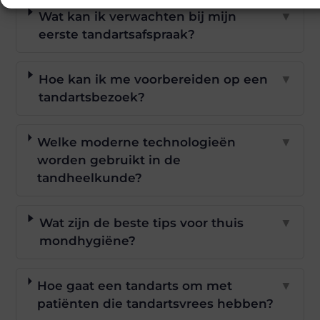
Wat kan ik verwachten bij mijn
▼
eerste tandartsafspraak?
Hoe kan ik me voorbereiden op een
▼
tandartsbezoek?
Welke moderne technologieën
▼
worden gebruikt in de
tandheelkunde?
Wat zijn de beste tips voor thuis
▼
mondhygiëne?
Hoe gaat een tandarts om met
▼
patiënten die tandartsvrees hebben?