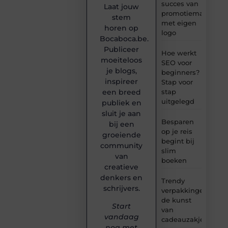
succes van
Laat jouw
promotiemateriaal
stem
met eigen
horen op
logo
Bocaboca.be.
Publiceer
Hoe werkt
moeiteloos
SEO voor
je blogs,
beginners?
inspireer
Stap voor
stap
een breed
uitgelegd
publiek en
sluit je aan
Besparen
bij een
op je reis
groeiende
begint bij
community
slim
van
boeken
creatieve
denkers en
Trendy
schrijvers.
verpakkingen:
de kunst
Start
van
vandaag
cadeauzakjes
nog met