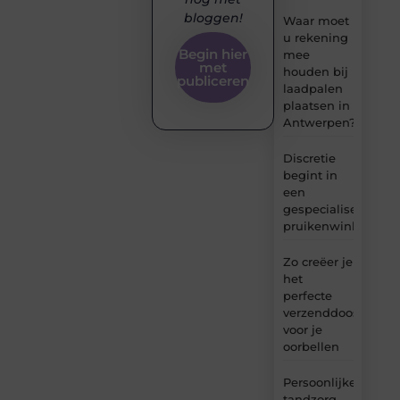
bloggen!
Waar moet
u rekening
Begin hier
mee
met
houden bij
publiceren
laadpalen
plaatsen in
Antwerpen?
Discretie
begint in
een
gespecialiseerde
pruikenwinkel
Zo creëer je
het
perfecte
verzenddoosje
voor je
oorbellen
Persoonlijke
tandzorg